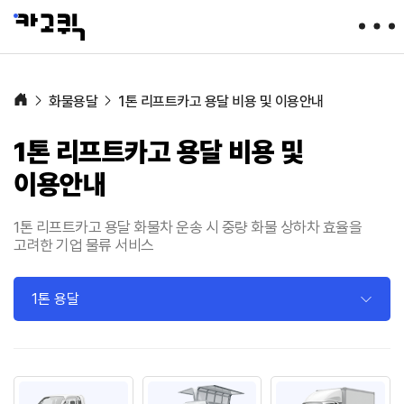
용
달
화
물
,
다
화물용달
1톤 리프트카고 용달 비용 및 이용안내
마
스
용
1톤 리프트카고 용달 비용 및
달
,
이용안내
라
보
용
달
1톤 리프트카고 용달 화물차 운송 시 중량 화물 상하차 효율을
등
고려한 기업 물류 서비스
화
물
배
송
1톤 용달
전
문
업
체
|
카
고