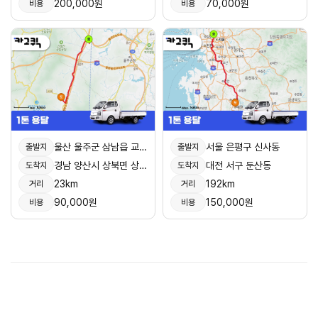
200,000원
70,000원
비용
비용
울산 울주군 삼남읍 교동리
서울 은평구 신사동
출발지
출발지
경남 양산시 상북면 상삼리
대전 서구 둔산동
도착지
도착지
23km
192km
거리
거리
90,000원
150,000원
비용
비용