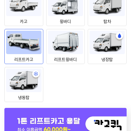
퀵
카고
윙바디
탑차
리프트카고
리프트윙바디
냉장탑
냉동탑